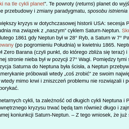
na tle cykli planet
”. Te powroty (
returns
) planet do wyj
e przebudowy i zmiany paradygmatu,
sposobu istnienia
większy kryzys w dotychczasowej historii USA: secesja P
dnia ma związek z „naszym” cyklem Saturn-Neptun.
Sk
8 lutego 1861 gdy Neptun był w 28° Ryb, a Saturn w 7° P
dowany
(po pogromieniu Południa) w kwietniu 1865. Nep
 Zero Barana (czyli punkt, do którego zbliża się teraz) i
nej stronie nieba był w pozycji 27° Wagi. Pomiędzy tymi
ycja Saturna do Neptuna była ścisła, a Neptun przebywa
Amerykanie próbowali wtedy „coś zrobić” ze swoim naj
wtedy mimo krwi i zniszczeń problemu nie rozwiązali i 
 borykać.
etarnych cykli, ta zależność od długich cykli Neptuna i 
wnętrznego kryzysu trwać będą tam również długo i zaj
mej koniunkcji Saturn-Neptun. – Z tego wniosek, że już s