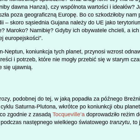
(niby dawna Hanza), czy wspólnota wartości i ideałów?
yszła poza geograficzną Europę. Bo co szkodziłoby nam 
ii – skoro sąsiednia Gujana należy do UE jako terytoriu
e? Maroko? Namibię? Gdyby ich obywatele chcieli, a ich
j europejskości”.
n-Neptun, koniunkcja tych planet, przynosi wzrost odna
treści i potrzeb, które nie mogły przebić się w starym cz
e się ujawnią.
erozy, podobnej do tej, w jaką popadła za późnego Breżni
yklu Saturna-Plutona, wkrótce po koniunkcji obu planet 
 co zgodnie z zasadą
Tocqueville’a
doprowadziło reżim do
 podczas następnego wielkiego światowego
tranzytu
, to