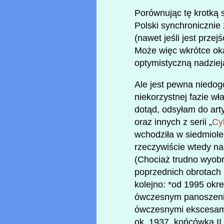
Porównując tę krotką 
Polski synchronicznie
(nawet jeśli jest prze
Może więc wkrótce okaz
optymistyczną nadziej
Ale jest pewna niedo
niekorzystnej fazie wła
dotąd, odsyłam do arty
oraz innych z serii „
Cyk
wchodziła w siedmiolec
rzeczywiście wtedy na
(Chociaż trudno wyobra
poprzednich obrotach 
kolejno: *od 1995 okr
ówczesnym panoszenie
ówczesnymi ekscesami
ok. 1937, końcówka II 