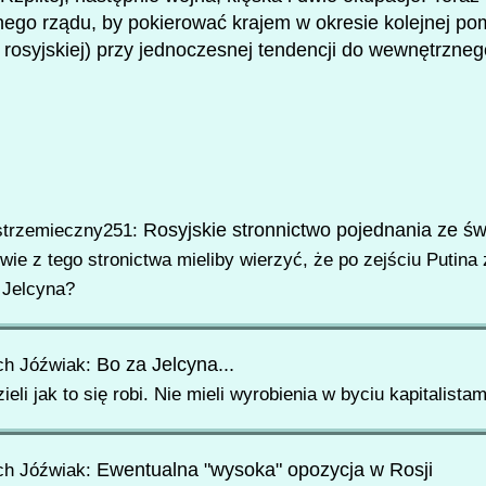
ego rządu, by pokierować krajem w okresie kolejnej pom
. rosyjskiej) przy jednoczesnej tendencji do wewnętrzne
Rosyjskie stronnictwo pojednania ze ś
strzemieczny251:
wie z tego stronictwa mieliby wierzyć, że po zejściu Putina 
a Jelcyna?
Bo za Jelcyna...
ch Jóźwiak:
ieli jak to się robi. Nie mieli wyrobienia w byciu kapitalistam
Ewentualna "wysoka" opozycja w Rosji
ch Jóźwiak: