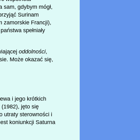
 Ja sam, gdybym mógł,
przyjąć Surinam
m zamorskie Francji),
 państwa spełniały
wiającej
oddolności
,
asie. Może okazać się,
ewa i jego krótkich
(1982), jęto się
 utraty sterowności i
 jest koniunkcji Saturna