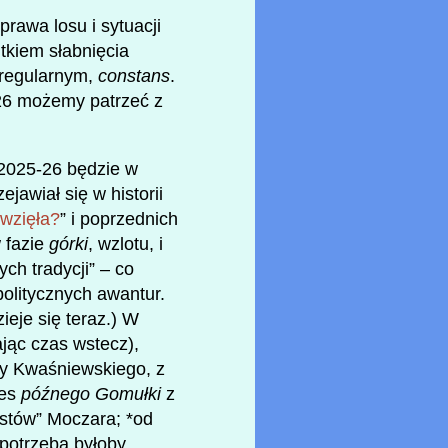
rawa losu i sytuacji
tkiem słabnięcia
ś regularnym,
constans
.
-26 możemy patrzeć z
 2025-26 będzie w
ejawiał się w historii
 wzięła?
” i poprzednich
 fazie
górki
, wzlotu, i
ch tradycji” – co
politycznych awantur.
ieje się teraz.) W
ając czas wstecz),
ry Kwaśniewskiego, z
res
późnego Gomułki
z
stów” Moczara; *od
 potrzeba byłoby