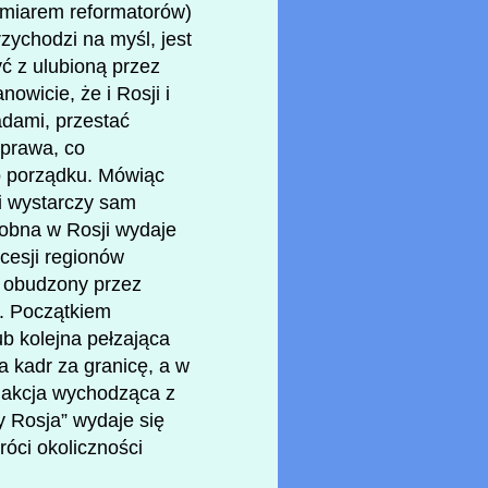
zamiarem reformatorów)
zychodzi na myśl, jest
yć z ulubioną przez
nowicie, że i Rosji i
adami, przestać
 prawa, co
go porządku. Mówiąc
ji wystarczy sam
dobna w Rosji wydaje
cesji regionów
ć obudzony przez
y. Początkiem
b kolejna pełzająca
a kadr za granicę, a w
c akcja wychodząca z
y Rosja” wydaje się
óci okoliczności