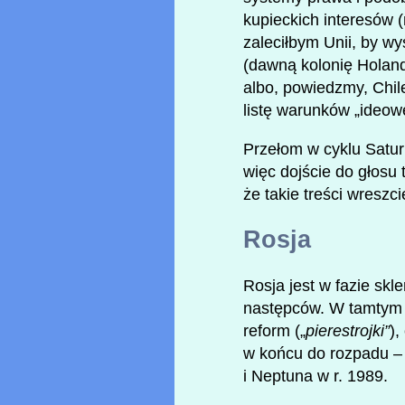
kupieckich interesów 
zaleciłbym Unii, by w
(dawną kolonię Holand
albo, powiedzmy, Chil
listę warunków „ideowe
Przełom w cyklu Satur
więc dojście do głosu 
że takie treści wreszci
Rosja
Rosja jest w fazie skl
następców. W tamtym c
reform („
pierestrojki”
),
w końcu do rozpadu –
i Neptuna w r. 1989.