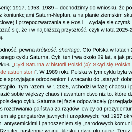
serię: 1917, 1953, 1989 – dochodzimy do wniosku, że pop
 z koniunkcjami Saturn-Neptun, a na planie ziemskim sku
jściowe) i przepoczwarzania się Rosji – wydaje się czym
ać się, że i w najbliższą przyszłość, czyli w lata 2025
ą.
godność, pewna
krótkość
,
shortage
. Oto Polska w latach
snego cyklu Saturna. Cykl ten trwa około 29 lat, a jak prz
kułu „
Cykl Saturna w historii Polski (4): Skąd się Polska
le astrohistorii
”. W 1989 roku Polska w tym cyklu była w
ie sprzyjające odrodzeniom i wracaniu do „starych dobry
stąpiło. Tym razem, w r. 2025, wchodzi w fazę chaosu i 
zić sobie większy chaos i awanturnictwo niż to, które dz
polskiego cyklu Saturna tej fazie odpowiadały (przegląd
es rozchwiania państwa za rządów lewicy od prezydentu
m się gangsterów jawnych i urzędowych; *od 1967 ok
 antysemickimi i panoszeniem się „narodowych komuni
Rzplitej, następnie wojna, klęska i dwie okupacje. Teraz