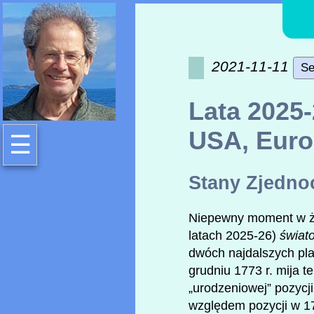
2021-11-11
Se
Lata 2025-
USA, Europ
☰
Stany Zjedno
Niepewny moment w życ
latach 2025-26)
świat
dwóch najdalszych plan
grudniu 1773 r. mija t
„urodzeniowej” pozycj
względem pozycji w 177