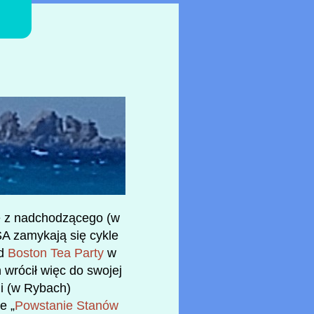
le z nadchodzącego (w
SA zamykają się cykle
od
Boston Tea Party
w
n wrócił więc do swojej
ji (w Rybach)
e „
Powstanie Stanów