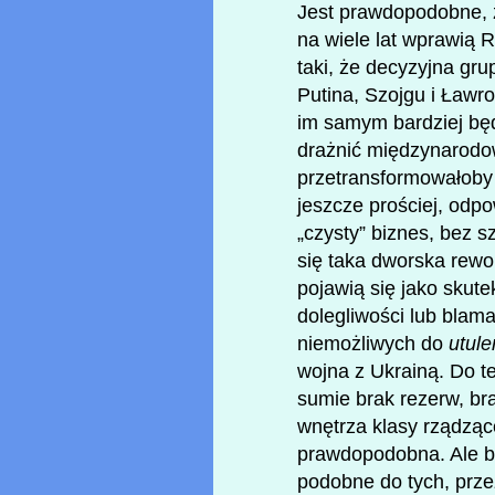
Jest prawdopodobne, ż
na wiele lat wprawią R
taki, że decyzyjna gr
Putina, Szojgu i Ław
im samym bardziej będz
drażnić międzynarodow
przetransformowałoby 
jeszcze prościej, odpo
„czysty” biznes, bez 
się taka dworska rewol
pojawią się jako skute
dolegliwości lub blam
niemożliwych do
utule
wojna z Ukrainą. Do te
sumie brak rezerw, br
wnętrza klasy rządząc
prawdopodobna. Ale br
podobne do tych, prze