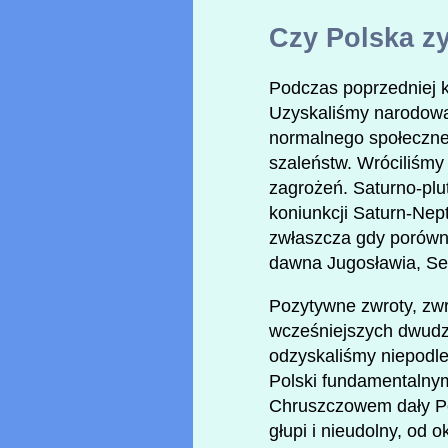
Czy Polska zy
Podczas poprzedniej ko
Uzyskaliśmy narodową 
normalnego społeczne
szaleństw. Wróciliśmy
zagrożeń. Saturno-plut
koniunkcji Saturn-Nep
zwłaszcza gdy porówna
dawna Jugosławia, Serb
Pozytywne zwroty, zwr
wcześniejszych dwudzi
odzyskaliśmy niepodle
Polski fundamentalnym
Chruszczowem dały Pol
głupi i nieudolny, od 