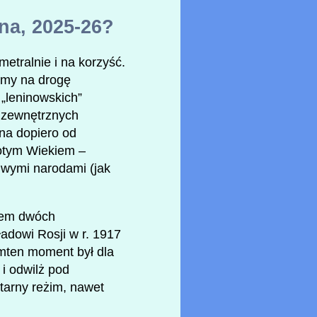
na, 2025-26?
etralnie i na korzyść.
śmy na drogę
„leninowskich”
d zewnętrznych
ona dopiero od
łotym Wiekiem –
iwymi narodami (jak
kiem dwóch
adowi Rosji w r. 1917
mten moment był dla
i odwilż pod
tarny reżim, nawet