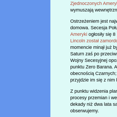
Zjednoczonych Ameryki 
wymuszają wewnętrzn
Ostrzeżeniem jest naj
domowa. Secesja Połu
Ameryki
ogłosiły się 
Lincoln został zamor
momencie minął już był
Saturn zaś po przeciw
Wojny Secesyjnej opoz
punktu Zero Barana. 
obecnością Czarnych; 
przyjdzie im się z nim
Z punktu widzenia plan
procesy przemian i we
dekady niż dwa lata sa
obserwujemy.