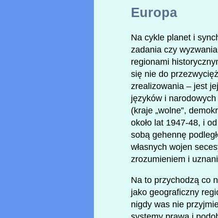
Europa
Na cykle planet i syn
zadania czy wyzwania,
regionami historyczny
się nie do przezwyci
zrealizowania – jest j
języków i narodowych 
(kraje „wolne”, demokr
około lat 1947-48, i 
sobą gehennę podległ
własnych wojen seces
zrozumieniem i uznan
Na to przychodzą co 
jako geograficzny regi
nigdy was nie przyjmi
systemy prawa i podob