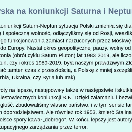
ska na koniunkcji Saturna i Neptu
niunkcji Saturn-Neptun sytuacja Polski zmieniła się diam
i społeczną wolność, odłączyliśmy się od Rosji, weszli
go funkcjonowania zamiast narzuconych przez Moskwę 
 do Europy. Nastał okres geopolitycznej pauzy, wolny o
onia (obrót cyklu Saturn-Pluton) lat 1983-2019, ale licz
tun, czyli okres 1989-2019, była naszym prawdziwym Z
ć tamten czas z przeszłością, a Polskę z mniej szczęśl
ia, Ukraina, czy Syria lub Irak).
oty na lepsze, następowały także w następstwie i skut
estowiecznych koniunkcji S-N. Dzięki załamaniu i bezwł
głość, zbudowaliśmy własne państwo, i w tym sensie ta
 dobrodziejstwem. Ale również rok 1953, śmierć Stalina 
sce spory kawał „dobrego”. W końcu lepszy jest autory
okupacyjnego zarządzania przez terror.