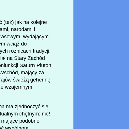
(też) jak na kolejne
ami, narodami i
m rasowym, wydającym
ym wciąż do
ch różnicach tradycji,
ział na Stary Zachód
niunkcji Saturn-Pluton
y Wschód, mający za
krajów świeżą gehennę
y ze wzajemnym
pa ma zjednoczyć się
ntualnym chętnym: nie!,
je mające podobne
yć wspólnota