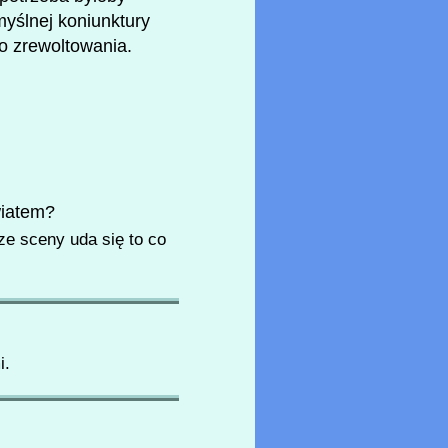
yślnej koniunktury
go zrewoltowania.
wiatem?
ze sceny uda się to co
i.