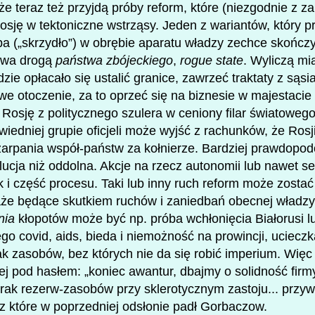
e teraz też przyjdą próby reform, które (niezgodnie z 
osję w tektoniczne wstrząsy. Jeden z wariantów, który pr
upa („skrzydło”) w obrębie aparatu władzy zechce skończ
rowa drogą
państwa zbójeckiego
,
rogue state
. Wyliczą mia
ie opłacało się ustalić granice, zawrzeć traktaty z sąsi
e otoczenie, za to oprzeć się na biznesie w majestacie
Rosję z politycznego szulera w ceniony filar światowe
wiedniej grupie oficjeli może wyjść z rachunków, że Ros
szarpania współ-państw za kołnierze. Bardziej prawdopo
ucja niż oddolna. Akcje na rzecz autonomii lub nawet se
k i część procesu. Taki lub inny ruch reform może zosta
aże będące skutkiem ruchów i zaniedbań obecnej władz
nia
kłopotów może być np. próba wchłonięcia Białorusi lu
go covid, aids, bieda i niemożność na prowincji, ucieczk
ak zasobów, bez których nie da się robić imperium. Wię
ej pod hasłem: „koniec awantur, dbajmy o solidność firm
ak rezerw-zasobów przy sklerotycznym zastoju... przywr
z które w poprzedniej odsłonie padł Gorbaczow.