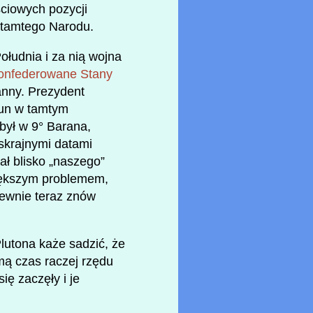
ściowych pozycji
tamtego Narodu.
ołudnia i za nią wojna
onfederowane Stany
anny. Prezydent
tun w tamtym
 był w 9° Barana,
 skrajnymi datami
ł blisko „naszego”
większym problemem,
pewnie teraz znów
Plutona każe sadzić, że
mą czas raczej rzędu
ię zaczęły i je