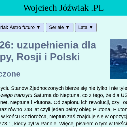
Wojciech Jóźwiak .PL
rial: Astro futuro ▼
Seriale ▼
Lata ▼
26: uzupełnienia dla
y, Rosji i Polski
czone
iu Stanów Zjednoczonych bierze się nie tylko i nie ty
owego tranzytu
Saturna do Neptuna, co z tego, że dla U
et, Neptuna i Plutona. Od zapłonu ich rewolucji, czyli 
eraz równo 248 lat czyli jeden pełny obieg Plutona, Pluto
i w końcu Koziorożca, Neptun zaś znajduje się w opozyc
3 r., kiedy był w Pannie. Więcej pisałem o tym w tekści