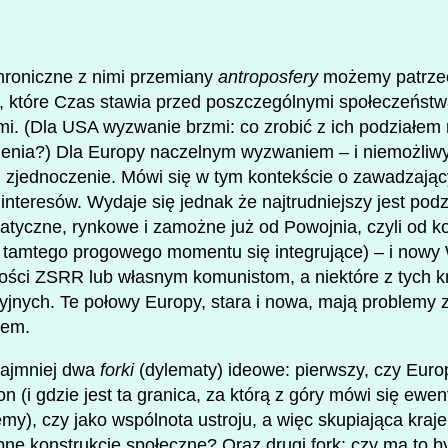
chroniczne z nimi przemiany
antroposfery
możemy patrzeć 
 które Czas stawia przed poszczególnymi społeczeństw
mi. (Dla USA wyzwanie brzmi: co zrobić z ich podziałe
ężenia?) Dla Europy naczelnym wyzwaniem – i niemożliw
ej zjednoczenie. Mówi się w tym kontekście o zawadzający
interesów. Wydaje się jednak że najtrudniejszy jest pod
atyczne, rynkowe i zamożne już od Powojnia, czyli od ko
od tamtego progowego momentu się integrujące) – i now
ości ZSRR lub własnym komunistom, a niektóre z tych 
yjnych. Te połowy Europy, stara i nowa, mają problem
iem.
najmniej dwa
forki
(dylematy) ideowe: pierwszy, czy Euro
on (i gdzie jest ta granica, za którą z góry mówi się ewe
emy), czy jako wspólnota ustroju, a więc skupiająca kra
ne konstrukcje społeczne? Oraz drugi fork: czy ma to b