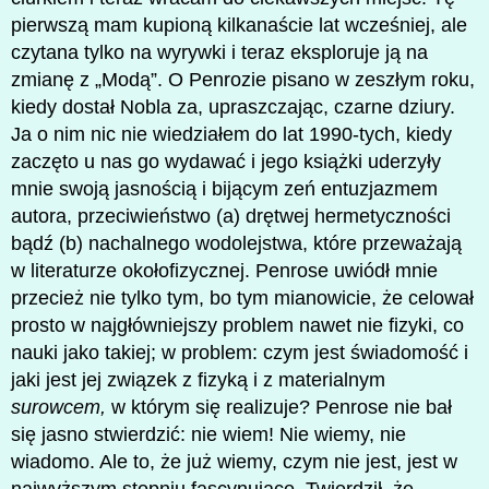
pierwszą mam kupioną kilkanaście lat wcześniej, ale
czytana tylko na wyrywki i teraz eksploruje ją na
zmianę z „Modą”. O Penrozie pisano w zeszłym roku,
kiedy dostał Nobla za, upraszczając, czarne dziury.
Ja o nim nic nie wiedziałem do lat 1990-tych, kiedy
zaczęto u nas go wydawać i jego książki uderzyły
mnie swoją jasnością i bijącym zeń entuzjazmem
autora, przeciwieństwo (a) drętwej hermetyczności
bądź (b) nachalnego wodolejstwa, które przeważają
w literaturze okołofizycznej. Penrose uwiódł mnie
przecież nie tylko tym, bo tym mianowicie, że celował
prosto w najgłówniejszy problem nawet nie fizyki, co
nauki jako takiej; w problem: czym jest świadomość i
jaki jest jej związek z fizyką i z materialnym
surowcem,
w którym się realizuje? Penrose nie bał
się jasno stwierdzić: nie wiem! Nie wiemy, nie
wiadomo. Ale to, że już wiemy, czym nie jest, jest w
najwyższym stopniu fascynujące. Twierdził, że