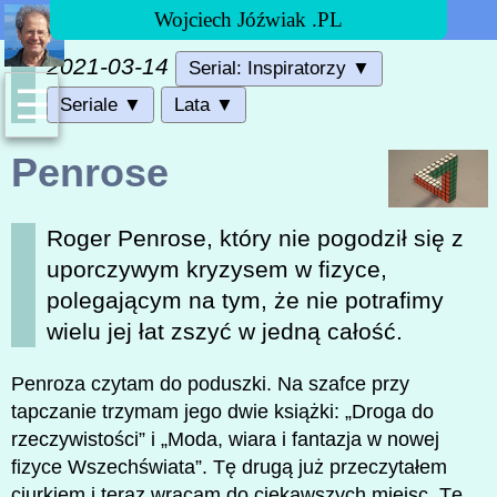
Wojciech Jóźwiak .PL
2021-03-14
Serial: Inspiratorzy ▼
☰
Seriale ▼
Lata ▼
Penrose
Roger Penrose, który nie pogodził się z
uporczywym kryzysem w fizyce,
polegającym na tym, że nie potrafimy
wielu jej łat zszyć w jedną całość.
Penroza czytam do poduszki. Na szafce przy
tapczanie trzymam jego dwie książki: „Droga do
rzeczywistości” i „Moda, wiara i fantazja w nowej
fizyce Wszechświata”. Tę drugą już przeczytałem
ciurkiem i teraz wracam do ciekawszych miejsc. Tę