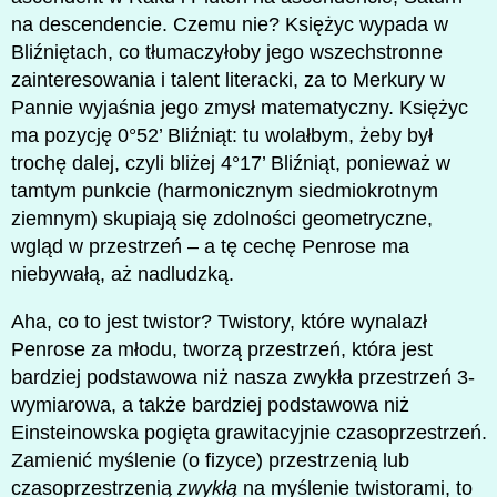
na descendencie. Czemu nie? Księżyc wypada w
Bliźniętach, co tłumaczyłoby jego wszechstronne
zainteresowania i talent literacki, za to Merkury w
Pannie wyjaśnia jego zmysł matematyczny. Księżyc
ma pozycję 0°52’ Bliźniąt: tu wolałbym, żeby był
trochę dalej, czyli bliżej 4°17’ Bliźniąt, ponieważ w
tamtym punkcie (harmonicznym siedmiokrotnym
ziemnym) skupiają się zdolności geometryczne,
wgląd w przestrzeń – a tę cechę Penrose ma
niebywałą, aż nadludzką.
Aha, co to jest twistor? Twistory, które wynalazł
Penrose za młodu, tworzą przestrzeń, która jest
bardziej podstawowa niż nasza zwykła przestrzeń 3-
wymiarowa, a także bardziej podstawowa niż
Einsteinowska pogięta grawitacyjnie czasoprzestrzeń.
Zamienić myślenie (o fizyce) przestrzenią lub
czasoprzestrzenią
zwykłą
na myślenie twistorami, to