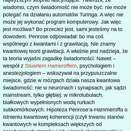
wiadomo, czym świadomość nie może być: nie może
polegać na działaniu automatów Turinga. A więc nie
może jej wykonać program komputerowy. Jak więc
jest możliwa? Bo przecież jest, sami jesteśmy na to
dowodem. Penrose odpowiadał: bo ma coś
wspólnego z kwantami i z grawitacją. Nie znamy
kwantowej teorii grawitacji. A właśnie jest nadzieja, że
ta teoria wyjaśni zagadkę świadomości. Nawet –
wespół z
Stuartem Hameroffem
, psychologiem i
anestezjologiem – wskazywał na przypuszczalne
miejsce, gdzie w mózgach działa nasza kwantowa
świadomość: nie w neuronach i synapsach, jak sądzi
mainstream, tylko głębiej: w mikrotubulach,
białkowych wypełnionych wodą rurkach
subkomórkowych. Hipoteza Penrose’a-Hammeroffa o
istnieniu kwantowej koherencji (czyli trwaniu stanów
kwantowych w kompleksach większych od