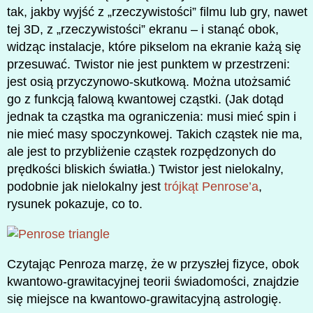
tak, jakby wyjść z „rzeczywistości” filmu lub gry, nawet
tej 3D, z „rzeczywistości” ekranu – i stanąć obok,
widząc instalacje, które pikselom na ekranie każą się
przesuwać. Twistor nie jest punktem w przestrzeni:
jest osią przyczynowo-skutkową. Można utożsamić
go z funkcją falową kwantowej cząstki. (Jak dotąd
jednak ta cząstka ma ograniczenia: musi mieć spin i
nie mieć masy spoczynkowej. Takich cząstek nie ma,
ale jest to przybliżenie cząstek rozpędzonych do
prędkości bliskich światła.) Twistor jest nielokalny,
podobnie jak nielokalny jest
trójkąt Penrose’a
,
rysunek pokazuje, co to.
Czytając Penroza marzę, że w przyszłej fizyce, obok
kwantowo-grawitacyjnej teorii świadomości, znajdzie
się miejsce na kwantowo-grawitacyjną astrologię.