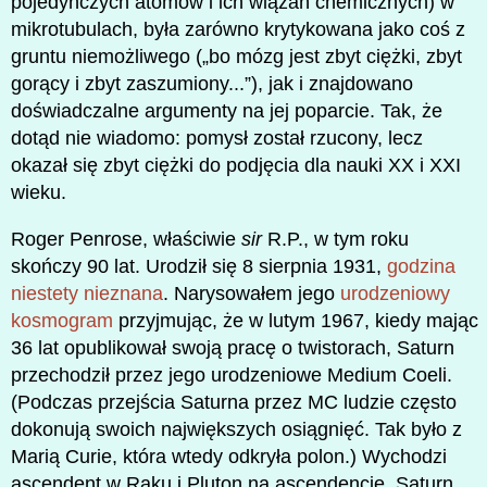
pojedynczych atomów i ich wiązań chemicznych) w
mikrotubulach, była zarówno krytykowana jako coś z
gruntu niemożliwego („bo mózg jest zbyt ciężki, zbyt
gorący i zbyt zaszumiony...”), jak i znajdowano
doświadczalne argumenty na jej poparcie. Tak, że
dotąd nie wiadomo: pomysł został rzucony, lecz
okazał się zbyt ciężki do podjęcia dla nauki XX i XXI
wieku.
Roger Penrose, właściwie
sir
R.P., w tym roku
skończy 90 lat. Urodził się 8 sierpnia 1931,
godzina
niestety nieznana
. Narysowałem jego
urodzeniowy
kosmogram
przyjmując, że w lutym 1967, kiedy mając
36 lat opublikował swoją pracę o twistorach, Saturn
przechodził przez jego urodzeniowe Medium Coeli.
(Podczas przejścia Saturna przez MC ludzie często
dokonują swoich największych osiągnięć. Tak było z
Marią Curie, która wtedy odkryła polon.) Wychodzi
ascendent w Raku i Pluton na ascendencie, Saturn