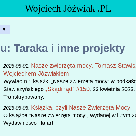
Wojciech Jóźwiak .PL
a ▼
lu: Taraka i inne projekty
Nasze zwierzęta mocy. Tomasz Stawis
2025-08-01.
Wojciechem Jóźwiakiem
Wywiad n.t. książki „Nasze zwierzęta mocy” w podkaś
„Skądinąd” #150
Stawiszyńskiego
, 23 kwietnia 2023
Transkrybowany.
Książka, czyli Nasze Zwierzęta Mocy
2023-03-03.
O książce "Nasze zwierzęta mocy", wydanej w lutym 2
Wydawnictwo Ha!art