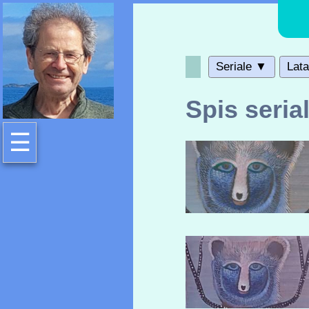
Seriale ▼
Lat
Spis seria
☰