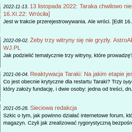
13 listopada 2022: Taraka chwilowo nie
2022-11-13.
16.XI.22: Wróciła]
Jest w trakcie przerejestrowywania. Ale wróci. [Edit 16.
Żeby trzy witryny się nie gryzły. Astro
2022-09-02.
WJ.PL
Jak podzielić tematycznie trzy witryny, które prowadzę
Reaktywacja Taraki: Na jakim etapie j
2021-06-04.
Co jest obecnie krytyczne dla restartu Taraki? Trzy
byty
który założy fundację, i dwie osoby: jedna od treści, d
Sieciowa redakcja
2021-05-28.
Szkic o tym, jak powinno działać internetowe forum, kt
magazyn. Czyli jak zrealizować rygorystyczną bezpoś