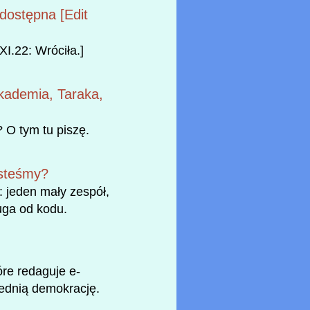
dostępna [Edit
XI.22: Wróciła.]
Akademia, Taraka,
? O tym tu piszę.
esteśmy?
: jeden mały zespół,
ruga od kodu.
óre redaguje e-
rednią demokrację.