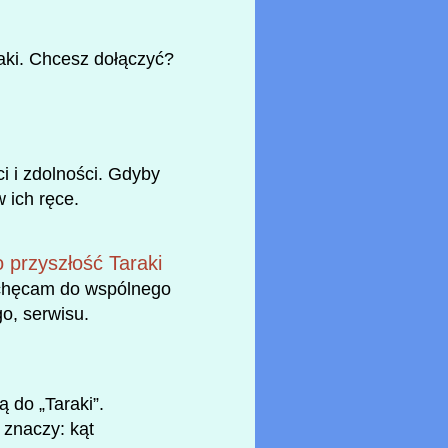
aki. Chcesz dołączyć?
i i zdolności. Gdyby
w ich ręce.
 przyszłość Taraki
achęcam do wspólnego
o, serwisu.
 do „Taraki”.
 znaczy: kąt