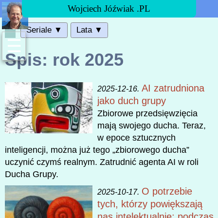
Wojciech Jóźwiak .PL
Seriale ▼
Lata ▼
☰
Spis: rok 2025
AI zatrudniona
2025-12-16.
jako duch grupy
Zbiorowe przedsięwzięcia
mają swojego ducha. Teraz,
w epoce sztucznych
inteligencji, można już tego „zbiorowego ducha”
uczynić czymś realnym. Zatrudnić agenta AI w roli
Ducha Grupy.
O potrzebie
2025-10-17.
tych, którzy powiększają
nas intelektualnie; podczas