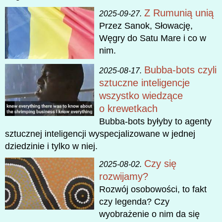
Z Rumunią unią
2025-09-27.
Przez Sanok, Słowację,
Węgry do Satu Mare i co w
nim.
Bubba-bots czyli
2025-08-17.
sztuczne inteligencje
wszystko wiedzące
o krewetkach
Bubba-bots byłyby to agenty
sztucznej inteligencji wyspecjalizowane w jednej
dziedzinie i tylko w niej.
Czy się
2025-08-02.
rozwijamy?
Rozwój osobowości, to fakt
czy legenda? Czy
wyobrażenie o nim da się