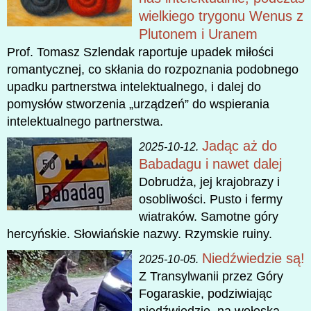
wielkiego trygonu Wenus z
Plutonem i Uranem
Prof. Tomasz Szlendak raportuje upadek miłości
romantycznej, co skłania do rozpoznania podobnego
upadku partnerstwa intelektualnego, i dalej do
pomysłów stworzenia „urządzeń” do wspierania
intelektualnego partnerstwa.
Jadąc aż do
2025-10-12.
Babadagu i nawet dalej
Dobrudża, jej krajobrazy i
osobliwości. Pusto i fermy
wiatraków. Samotne góry
hercyńskie. Słowiańskie nazwy. Rzymskie ruiny.
Niedźwiedzie są!
2025-10-05.
Z Transylwanii przez Góry
Fogaraskie, podziwiając
niedźwiedzie, na wołoską