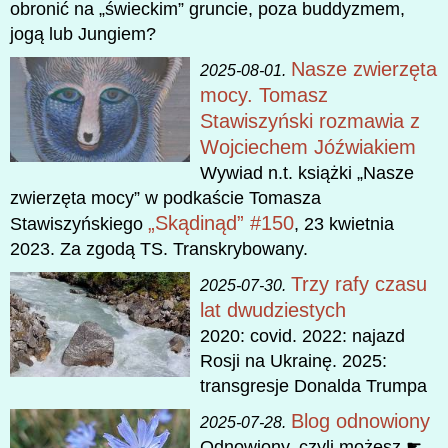
obronić na „świeckim” gruncie, poza buddyzmem,
jogą lub Jungiem?
Nasze zwierzęta
2025-08-01.
mocy. Tomasz
Stawiszyński rozmawia z
Wojciechem Jóźwiakiem
Wywiad n.t. książki „Nasze
zwierzęta mocy” w podkaście Tomasza
„Skądinąd” #150
Stawiszyńskiego
, 23 kwietnia
2023. Za zgodą TS. Transkrybowany.
Trzy rafy czasu
2025-07-30.
lat dwudziestych
2020: covid. 2022: najazd
Rosji na Ukrainę. 2025:
transgresje Donalda Trumpa
Blog odnowiony
2025-07-28.
Odnowiony, czyli możesz ☛