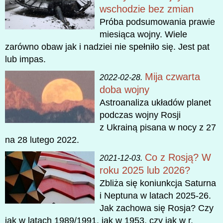
wschodzie bez zmian
Próba podsumowania prawie
miesiąca wojny. Wiele
zarówno obaw jak i nadziei nie spełniło się. Jest pat
lub impas.
Mija czwarta
2022-02-28.
doba wojny
Astroanaliza układów planet
podczas wojny Rosji
z Ukrainą pisana w nocy z 27
na 28 lutego 2022.
Co z Rosją? W
2021-12-03.
roku 2025 lub 2026?
Zbliża się koniunkcja Saturna
i Neptuna w latach 2025-26.
Jak zachowa się Rosja? Czy
jak w latach 1989/1991, jak w 1953, czy jak w r.