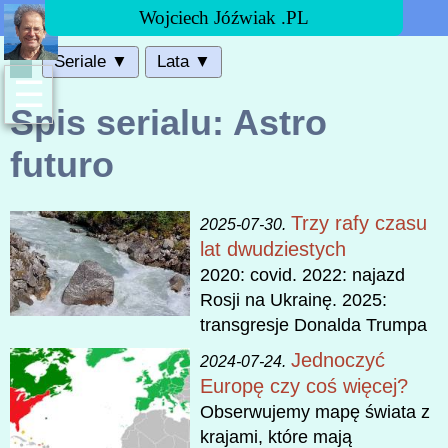
Wojciech Jóźwiak .PL
Seriale ▼
Lata ▼
☰
Spis serialu: Astro
futuro
Trzy rafy czasu
2025-07-30.
lat dwudziestych
2020: covid. 2022: najazd
Rosji na Ukrainę. 2025:
transgresje Donalda Trumpa
Jednoczyć
2024-07-24.
Europę czy coś więcej?
Obserwujemy mapę świata z
krajami, które mają