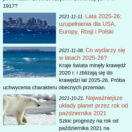
1917?
Lata 2025-26:
2021-11-11.
uzupełnienia dla USA,
Europy, Rosji i Polski
Co wydarzy się
2021-11-08.
w latach 2025-26?
Kraje świata minęły krawędź
2020 r. i zbliżają się do
krawędzi lat 2025-26. Próba
uchwycenia charakteru obecnych przemian.
Najważniejsze
2021-10-21.
układy planet przez rok od
października 2021
Szkic prognozy na rok od
października 2021 na