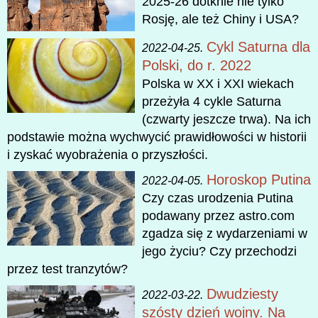
2025-26 dotknie nie tylko
Rosję, ale też Chiny i USA?
Cykl Saturna dla
2022-04-25.
Polski, do r. 2022
Polska w XX i XXI wiekach
przeżyła 4 cykle Saturna
(czwarty jeszcze trwa). Na ich
podstawie można wychwycić prawidłowości w historii
i zyskać wyobrażenia o przyszłości.
Horoskop Putina
2022-04-05.
Czy czas urodzenia Putina
podawany przez astro.com
zgadza się z wydarzeniami w
jego życiu? Czy przechodzi
przez test tranzytów?
Dwudziesty
2022-03-22.
szósty dzień wojny. Na