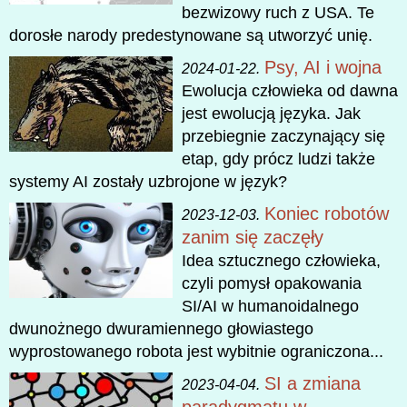
bezwizowy ruch z USA. Te
dorosłe narody predestynowane są utworzyć unię.
Psy, AI i wojna
2024-01-22.
Ewolucja człowieka od dawna
jest ewolucją języka. Jak
przebiegnie zaczynający się
etap, gdy prócz ludzi także
systemy AI zostały uzbrojone w język?
Koniec robotów
2023-12-03.
zanim się zaczęły
Idea sztucznego człowieka,
czyli pomysł opakowania
SI/AI w humanoidalnego
dwunożnego dwuramiennego głowiastego
wyprostowanego robota jest wybitnie ograniczona...
SI a zmiana
2023-04-04.
paradygmatu w